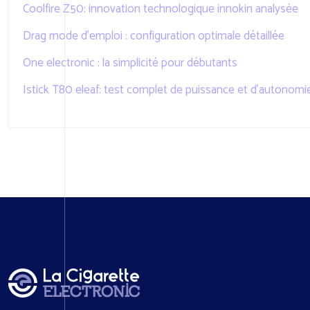
Coolfire Z50: innovation technologique innokin analysée
Drag mode d’emploi : configuration optimale détaillée
One electronic : la simplicité pour débutants
Istick T80 eleaf: test complet de puissance et d’autonomi