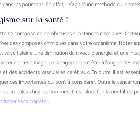
ans les poumons. En effet, il s’agit d’une méthode qui permet de
gisme sur la santé ?
ette se compose de nombreuses substances chimiques. Certaines 
rber des composés chimiques dans votre organisme. Notez aussi
uvaise haleine, une diminution du niveau d’énergie, et une incap
e cancer de l’œsophage. Le tabagisme peut être à l’origine des ma
lle et des accidents vasculaires cérébraux. En outre, il est ess
séquences importantes qui sont à considérer. Outre le cancer (u
érectiles chez les hommes. Il est alors fondamental de prendr
 fumer sans crapoter
.