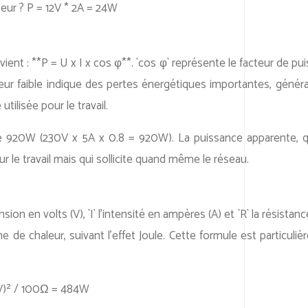
eur ? P = 12V * 2A = 24W
vient : **P = U x I x cos φ**. `cos φ` représente le facteur de p
un facteur faible indique des pertes énergétiques importantes, 
ilisée pour le travail.
20W (230V x 5A x 0.8 = 920W). La puissance apparente, qua
r le travail mais qui sollicite quand même le réseau.
nsion en volts (V), `I` l’intensité en ampères (A) et `R` la résis
 chaleur, suivant l’effet Joule. Cette formule est particulièr
0V)² / 100Ω = 484W