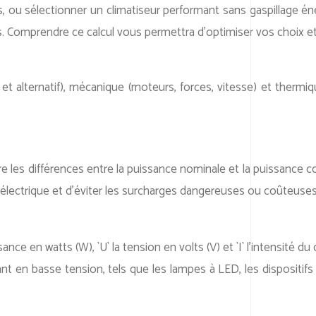
u sélectionner un climatiseur performant sans gaspillage énerg
Comprendre ce calcul vous permettra d’optimiser vos choix et d’
et alternatif), mécanique (moteurs, forces, vitesse) et thermiqu
endre les différences entre la puissance nominale et la puissanc
n électrique et d’éviter les surcharges dangereuses ou coûteuses
sance en watts (W), `U` la tension en volts (V) et `I` l’intensité
t en basse tension, tels que les lampes à LED, les dispositif