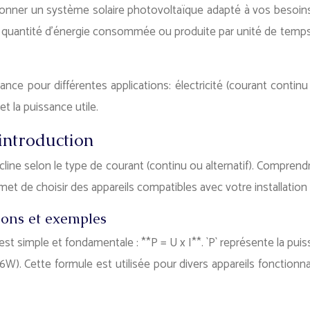
nner un système solaire photovoltaïque adapté à vos besoins, o
a quantité d’énergie consommée ou produite par unité de temps. 
ce pour différentes applications: électricité (courant continu 
t la puissance utile.
 introduction
décline selon le type de courant (continu ou alternatif). Compr
rmet de choisir des appareils compatibles avec votre installatio
ions et exemples
est simple et fondamentale : **P = U x I**. `P` représente la puis
. Cette formule est utilisée pour divers appareils fonctionnan