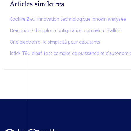
Articles similaires
Coolfire Z50: innovation technologique innokin analysée
Drag mode d’emploi : configuration optimale détaillée
One electronic : la simplicité pour débutants
Istick T80 eleaf: test complet de puissance et d’autonomi