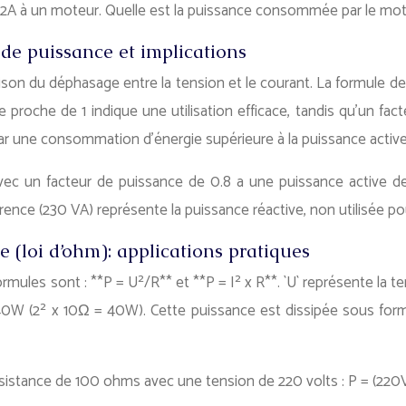
e 2A à un moteur. Quelle est la puissance consommée par le mot
 de puissance et implications
raison du déphasage entre la tension et le courant. La formule de
ssance proche de 1 indique une utilisation efficace, tandis qu’
r une consommation d’énergie supérieure à la puissance active ut
un facteur de puissance de 0.8 a une puissance active de 9
érence (230 VA) représente la puissance réactive, non utilisée pou
e (loi d’ohm): applications pratiques
rmules sont : **P = U²/R** et **P = I² x R**. `U` représente la te
W (2² x 10Ω = 40W). Cette puissance est dissipée sous forme de
résistance de 100 ohms avec une tension de 220 volts : P = (22