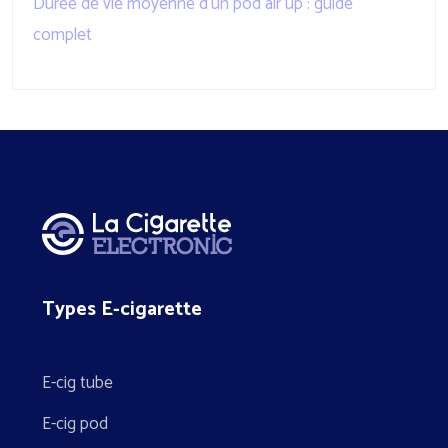
Durée de vie moyenne d’un pod air up : guide
complet
Types E-cigarette
E-cig tube
E-cig pod